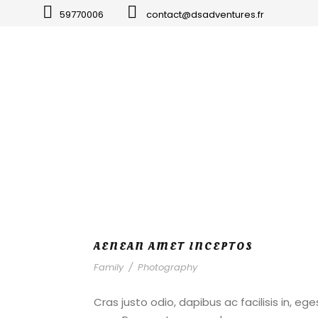
59770006
contact@dsadventures.fr
AENEAN AMET INCEPTOS
Family
/
Photography
Cras justo odio, dapibus ac facilisis in, e